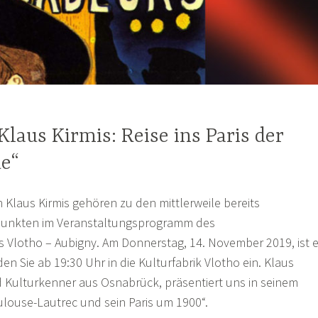
Klaus Kirmis: Reise ins Paris der
ue“
n Klaus Kirmis gehören zu den mittlerweile bereits
epunkten im Veranstaltungsprogramm des
s Vlotho – Aubigny. Am Donnerstag, 14. November 2019, ist 
den Sie ab 19:30 Uhr in die Kulturfabrik Vlotho ein. Klaus
d Kulturkenner aus Osnabrück, präsentiert uns in seinem
ulouse-Lautrec und sein Paris um 1900“.