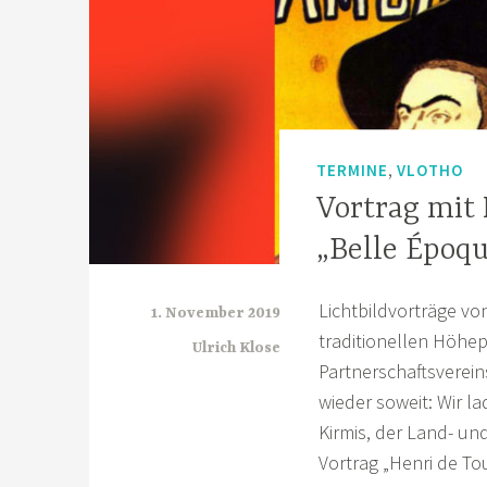
,
TERMINE
VLOTHO
Vortrag mit 
„Belle Époq
Lichtbildvorträge vo
1. November 2019
traditionellen Höh
Ulrich Klose
Partnerschaftsverein
wieder soweit: Wir la
Kirmis, der Land- un
Vortrag „Henri de To