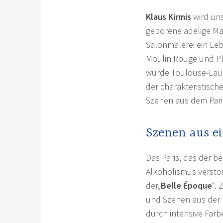
Klaus Kirmis
wird uns
geborene adelige Ma
Salonmalerei ein Leb
Moulin Rouge und Pl
wurde Toulouse-Laut
der charakteristisc
Szenen aus dem Pari
Szenen aus ei
Das Paris, das der b
Alkoholismus verstor
der„
Belle Époque
“.
und Szenen aus der 
durch intensive Farbe