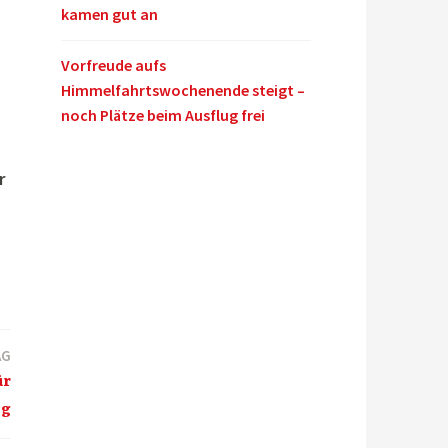
kamen gut an
Vorfreude aufs
Himmelfahrtswochenende steigt –
noch Plätze beim Ausflug frei
r
,
AG
ür
ig