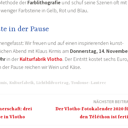
 Methode der
Farblithografie
und schuf seine Szenen oft mit
eniger Farbsteine in Gelb, Rot und Blau.
te in der Pause
ngefasst: Wir freuen und auf einen inspirierenden kunst-
lichen Abend mit Klaus Kirmis am
Donnerstag, 14. Novembe
Uhr
in der
Kulturfabrik Vlotho
. Der Eintritt kostet sechs Euro
In der Pause reichen wir Wein und Käse.
rmis
,
Kulturfabrik
,
Lichtbildvortrag
,
Toulouse-Lautrec
NÄCHSTER BEITR
nerschaft: drei
Der Vlotho-Fotokalender 2020 f
ge in Vlotho
den Téléthon ist fert