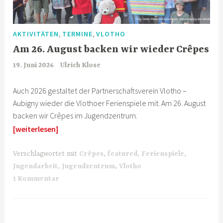
,
,
AKTIVITÄTEN
TERMINE
VLOTHO
Am 26. August backen wir wieder Crêpes
19. Juni 2026
Ulrich Klose
Auch 2026 gestaltet der Partnerschaftsverein Vlotho –
Aubigny wieder die Vlothoer Ferienspiele mit. Am 26. August
backen wir Crêpes im Jugendzentrum.
[weiterlesen]
Verschlagwortet mit
Crêpes
,
featured
,
Ferienspiele
,
Jugendarbeit
,
Jugendzentrum
,
Vlotho
1 Kommentar