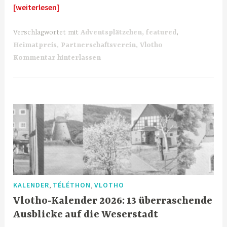
[weiterlesen]
Verschlagwortet mit
Adventsplätzchen
,
featured
,
Heimatpreis
,
Partnerschaftsverein
,
Vlotho
Kommentar hinterlassen
,
,
KALENDER
TÉLÉTHON
VLOTHO
Vlotho-Kalender 2026: 13 überraschende
Ausblicke auf die Weserstadt