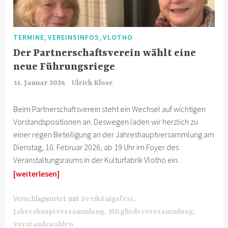
,
,
TERMINE
VEREINSINFOS
VLOTHO
Der Partnerschaftsverein wählt eine
neue Führungsriege
31. Januar 2026
Ulrich Klose
Beim Partnerschaftsverein steht ein Wechsel auf wichtigen
Vorstandspositionen an. Deswegen laden wir herzlich zu
einer regen Beteiligung an der Jahreshauptversammlung am
Dienstag, 10. Februar 2026, ab 19 Uhr im Foyer des
Veranstaltungsraums in der Kulturfabrik Vlotho ein.
[weiterlesen]
Verschlagwortet mit
Dreikönigsfest
,
Jahreshauptversammlung
,
Mitgliederversammlung
,
Vorstandswahlen