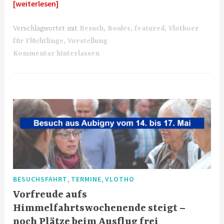
[weiterlesen]
Verschlagwortet mit
Besuch
,
Boules
,
featured
,
Vlothoer
für Flüchtlinge
,
Vorstellung
Kommentar hinterlassen
,
,
BESUCHSFAHRT
TERMINE
VLOTHO
Vorfreude aufs
Himmelfahrtswochenende steigt –
noch Plätze beim Ausflug frei