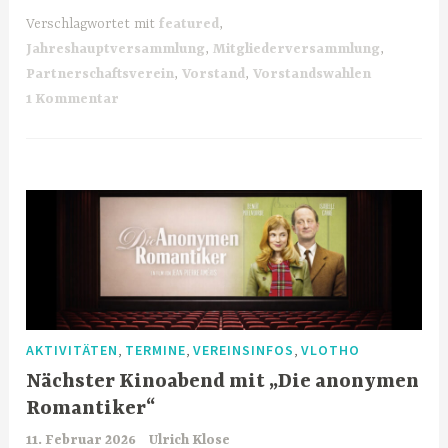
Verschlagwortet mit
featured
,
Jahreshauptversammlung
,
Mitgliederversammlung
,
Partnerschaftsverein
,
Vorstand
,
Vorstandswahlen
1 Kommentar
,
,
,
AKTIVITÄTEN
TERMINE
VEREINSINFOS
VLOTHO
Nächster Kinoabend mit „Die anonymen
Romantiker“
11. Februar 2026
Ulrich Klose