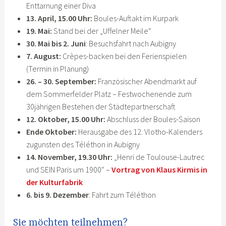
Enttarnung einer Diva
13. April, 15.00 Uhr:
Boules-Auftakt im Kurpark
19. Mai:
Stand bei der „Uffelner Meile“
30. Mai bis 2. Juni
: Besuchsfahrt nach Aubigny
7. August:
Crèpes-backen bei den Ferienspielen
(Termin in Planung)
26. – 30. September:
Französischer Abendmarkt auf
dem Sommerfelder Platz – Festwochenende zum
30jährigen Bestehen der Städtepartnerschaft
12. Oktober, 15.00 Uhr:
Abschluss der Boules-Saison
Ende Oktober:
Herausgabe des 12. Vlotho-Kalenders
zugunsten des Téléthon in Aubigny
14. November, 19.30 Uhr:
„Henri de Toulouse-Lautrec
und SEIN Paris um 1900“ –
Vortrag von Klaus Kirmis in
der Kulturfabrik
6. bis 9. Dezember
: Fahrt zum Téléthon
Sie möchten teilnehmen?