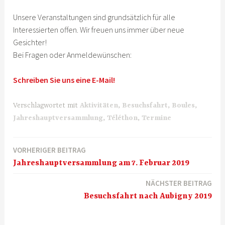
Unsere Veranstaltungen sind grundsätzlich für alle
Interessierten offen. Wir freuen uns immer über neue
Gesichter!
Bei Fragen oder Anmeldewünschen:
Schreiben Sie uns eine E-Mail!
Verschlagwortet mit
Aktivitäten
,
Besuchsfahrt
,
Boules
,
Jahreshauptversammlung
,
Téléthon
,
Termine
VORHERIGER BEITRAG
Beitragsnavigation
Jahreshauptversammlung am 7. Februar 2019
NÄCHSTER BEITRAG
Besuchsfahrt nach Aubigny 2019