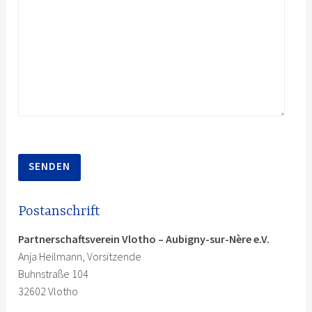
B
i
t
t
Postanschrift
e
l
Partnerschaftsverein Vlotho – Aubigny-sur-Nère e.V.
a
Anja Heilmann, Vorsitzende
s
Buhnstraße 104
s
32602 Vlotho
e