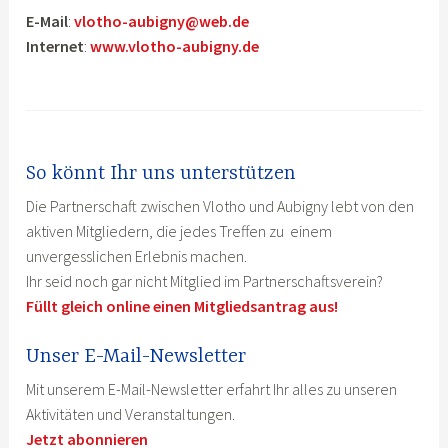
d
E-Mail
:
vlotho-aubigny@web.de
i
Internet
:
www.vlotho-aubigny.de
e
s
e
s
F
So könnt Ihr uns unterstützen
e
Die Partnerschaft zwischen Vlotho und Aubigny lebt von den
l
aktiven Mitgliedern, die jedes Treffen zu einem
d
unvergesslichen Erlebnis machen.
l
Ihr seid noch gar nicht Mitglied im Partnerschaftsverein?
e
Füllt gleich online einen Mitgliedsantrag aus!
e
r
Unser E-Mail-Newsletter
.
Mit unserem E-Mail-Newsletter erfahrt Ihr alles zu unseren
Aktivitäten und Veranstaltungen.
Jetzt abonnieren