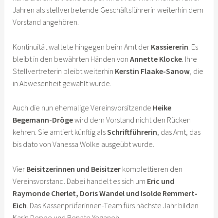
Jahren als stellvertretende Geschäftsführerin weiterhin dem
Vorstand angehören.
Kontinuität waltete hingegen beim Amt der
Kassiererin
. Es
bleibt in den bewährten Händen von
Annette Klocke
. Ihre
Stellvertreterin bleibt weiterhin
Kerstin Flaake-Sanow
, die
in Abwesenheit gewählt wurde.
Auch die nun ehemalige Vereinsvorsitzende
Heike
Begemann-Dröge
wird dem Vorstand nicht den Rücken
kehren. Sie amtiert künftig als
Schriftführerin
, das Amt, das
bis dato von Vanessa Wolke ausgeübt wurde.
Vier
Beisitzerinnen und Beisitzer
komplettieren den
Vereinsvorstand. Dabei handelt es sich um
Eric und
Raymonde Cherlet, Doris Wandel und Isolde Remmert-
Eich
. Das Kassenprüferinnen-Team fürs nächste Jahr bilden
Karin Deppe und Renate Yeganeh.