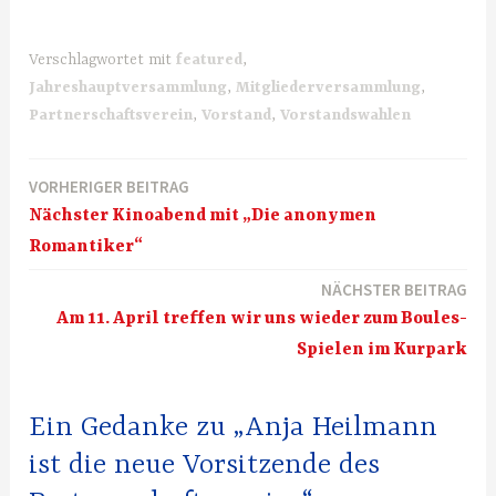
Verschlagwortet mit
featured
,
Jahreshauptversammlung
,
Mitgliederversammlung
,
Partnerschaftsverein
,
Vorstand
,
Vorstandswahlen
VORHERIGER BEITRAG
Beitragsnavigation
Nächster Kinoabend mit „Die anonymen
Romantiker“
NÄCHSTER BEITRAG
Am 11. April treffen wir uns wieder zum Boules-
Spielen im Kurpark
Ein Gedanke zu „Anja Heilmann
ist die neue Vorsitzende des