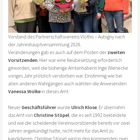
Vorstand des Partnerschaftsvereins Vlotho – Aubigny nach
der Jahreshauptversammlung 2026.
Veränderungen gab es auch auf dem Posten der
zweiten
Vorsitzenden
. Hier war eine Neubesetzung erforderlich
geworden, weil die bisherige Amtsinhaberin Inge Wienecke
voriges Jahr plötzlich verstorben war. Einstimmig wie bei
allen anderen Wahlgängen auch wählten die Anwesenden
Vanessa Wolke
in dieses Amt.
Neuer
Geschäftsführer
wurde
Ulrich Klose
. Er übernahm
das Amt von
Christine Stöpel
, die es seit 1992 bekleidete
und wie die scheidende Vereinsvorsitzende bereits vor zwei
Jahren angekündigt hatte, nicht mehr für das Amt zu
kandidieren. Christine Stöpel wird in den kommenden zwei