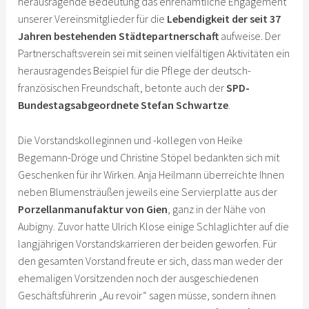
herausragende Bedeutung das ehrenamtliche Engagement
unserer Vereinsmitglieder für die
Lebendigkeit der seit 37
Jahren bestehenden Städtepartnerschaft
aufweise. Der
Partnerschaftsverein sei mit seinen vielfältigen Aktivitäten ein
herausragendes Beispiel für die Pflege der deutsch-
französischen Freundschaft, betonte auch der
SPD-
Bundestagsabgeordnete Stefan Schwartze
.
Die Vorstandskolleginnen und -kollegen von Heike
Begemann-Dröge und Christine Stöpel bedankten sich mit
Geschenken für ihr Wirken. Anja Heilmann überreichte Ihnen
neben Blumensträußen jeweils eine Servierplatte aus der
Porzellanmanufaktur von Gien
, ganz in der Nähe von
Aubigny. Zuvor hatte Ulrich Klose einige Schlaglichter auf die
langjährigen Vorstandskarrieren der beiden geworfen. Für
den gesamten Vorstand freute er sich, dass man weder der
ehemaligen Vorsitzenden noch der ausgeschiedenen
Geschäftsführerin „Au revoir“ sagen müsse, sondern ihnen