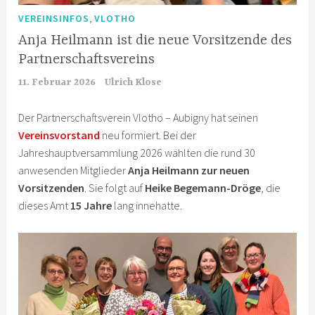
,
VEREINSINFOS
VLOTHO
Anja Heilmann ist die neue Vorsitzende des
Partnerschaftsvereins
11. Februar 2026
Ulrich Klose
Der Partnerschaftsverein Vlotho – Aubigny hat seinen
Vereinsvorstand
neu formiert. Bei der
Jahreshauptversammlung 2026 wählten die rund 30
anwesenden Mitglieder
Anja Heilmann zur neuen
Vorsitzenden
. Sie folgt auf
Heike Begemann-Dröge
, die
dieses Amt
15 Jahre
lang innehatte.