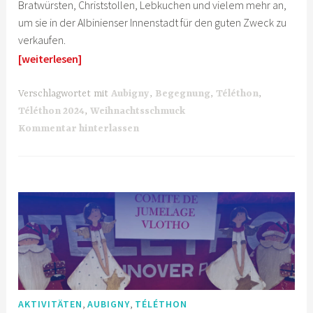
Bratwürsten, Christstollen, Lebkuchen und vielem mehr an,
um sie in der Albinienser Innenstadt für den guten Zweck zu
verkaufen.
[weiterlesen]
Verschlagwortet mit
Aubigny
,
Begegnung
,
Téléthon
,
Téléthon 2024
,
Weihnachtsschmuck
Kommentar hinterlassen
,
,
AKTIVITÄTEN
AUBIGNY
TÉLÉTHON