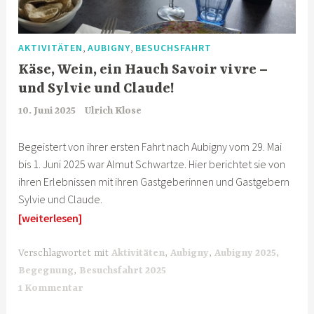
,
,
AKTIVITÄTEN
AUBIGNY
BESUCHSFAHRT
Käse, Wein, ein Hauch Savoir vivre –
und Sylvie und Claude!
10. Juni 2025
Ulrich Klose
Begeistert von ihrer ersten Fahrt nach Aubigny vom 29. Mai
bis 1. Juni 2025 war Almut Schwartze. Hier berichtet sie von
ihren Erlebnissen mit ihren Gastgeberinnen und Gastgebern
Sylvie und Claude.
[weiterlesen]
Verschlagwortet mit
Aktivitäten
,
Aubigny
,
Aubigny 2025
,
Begegnung
,
Besuchsfahrt 2025
1 Kommentar