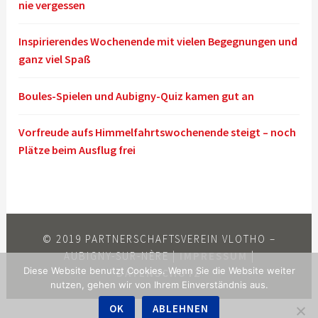
nie vergessen
Inspirierendes Wochenende mit vielen Begegnungen und
ganz viel Spaß
Boules-Spielen und Aubigny-Quiz kamen gut an
Vorfreude aufs Himmelfahrtswochenende steigt – noch
Plätze beim Ausflug frei
© 2019 PARTNERSCHAFTSVEREIN VLOTHO –
AUBIGNY-SUR-NÈRE |
IMPRESSUM
|
Diese Website benutzt Cookies. Wenn Sie die Website weiter
DATENSCHUTZ
nutzen, gehen wir von Ihrem Einverständnis aus.
OK
ABLEHNEN