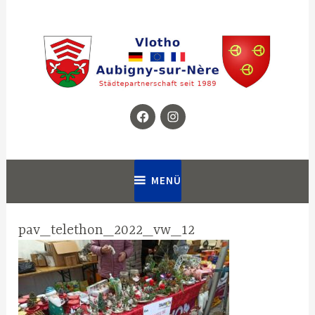
Zum
Inhalt
springen
Facebook
Instagram
Homepage für die Städtepartnerschaft zwischen Vlotho in
Partnerschaftsverein Vlotho –
Deutschland und Aubigny-sur-Nère in Frankreich
Aubigny
MENÜ
pav_telethon_2022_vw_12