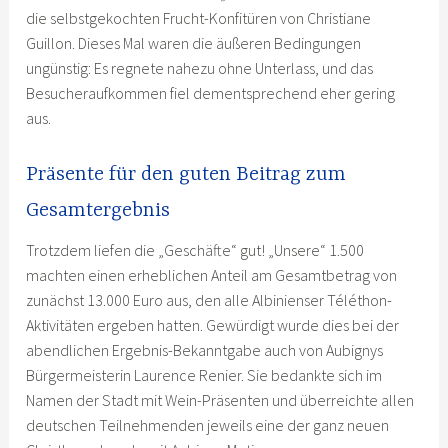
die selbstgekochten Frucht-Konfitüren von Christiane
Guillon. Dieses Mal waren die äußeren Bedingungen
ungünstig: Es regnete nahezu ohne Unterlass, und das
Besucheraufkommen fiel dementsprechend eher gering
aus.
Präsente für den guten Beitrag zum
Gesamtergebnis
Trotzdem liefen die „Geschäfte“ gut! „Unsere“ 1.500
machten einen erheblichen Anteil am Gesamtbetrag von
zunächst 13.000 Euro aus, den alle Albinienser Téléthon-
Aktivitäten ergeben hatten. Gewürdigt wurde dies bei der
abendlichen Ergebnis-Bekanntgabe auch von Aubignys
Bürgermeisterin Laurence Renier. Sie bedankte sich im
Namen der Stadt mit Wein-Präsenten und überreichte allen
deutschen Teilnehmenden jeweils eine der ganz neuen