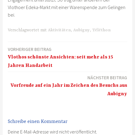
Vlothoer Edeka-Markt mit einer Warenspende zum Gelingen
bei.
Verschlagwortet mit
Aktivitäten
,
Aubigny
,
Téléthon
VORHERIGER BEITRAG
Beitragsnavigation
Vlothos schönste Ansichten: seit mehr als 15
Jahren Handarbeit
NÄCHSTER BEITRAG
Vorfreude auf ein Jahr im Zeichen des Besuchs aus
Aubigny
Schreibe einen Kommentar
Deine E-Mail-Adresse wird nicht veröffentlicht.