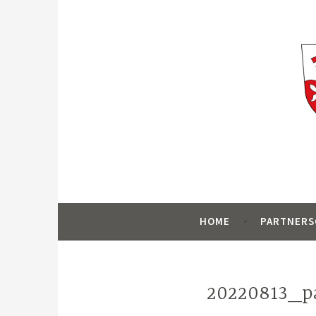
Zum
Inhalt
springen
Homepage für die Städtepartnerschaft z
Partnerschaftsv
HOME
PARTNERS
20220813_p