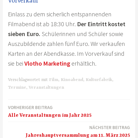
Vorverkauf
Einlass zu dem sicherlich entspannenden
Filmabend ist ab 18:30 Uhr.
Der Eintritt kostet
sieben Euro.
Schülerinnen und Schüler sowie
Auszubildende zahlen fünf Euro. Wir verkaufen
Karten an der Abendkasse. Im Vorverkauf sind
sie bei
Vlotho Marketing
erhältlich.
Verschlagwortet mit
Film
,
Kinoabend
,
Kulturfabrik
,
Termine
,
Veranstaltungen
VORHERIGER BEITRAG
Beitragsnavigation
Alle Veranstaltungen im Jahr 2025
NÄCHSTER BEITRAG
Jahreshauptversammlung am 11. März 2025