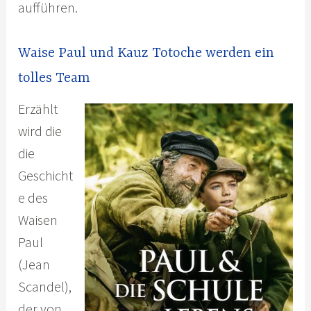
aufführen.
Waise Paul und Kauz Totoche werden ein
tolles Team
Erzählt
wird die
die
Geschicht
e des
Waisen
Paul
(Jean
Scandel),
der von