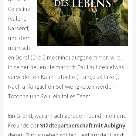
Celestine
(Valérie
Karsenti)
und dem
mürrisch
en Borel (Eric Elmosnino) aufgenommen wird.
In seiner neuen Heimat trifft Paul auf den etwas
verwilderten Kauz Totoche (François Cluzet).
Nach anfänglichen Schwierigkeiten werden
Totoche und Paul ein tolles Team.
Ein Grund, warum sich gerade Freundinnen und
Freunde der
Städtepartnerschaft mit Aubigny
diesen Film ansehen sollten, liegt auf der Hand: