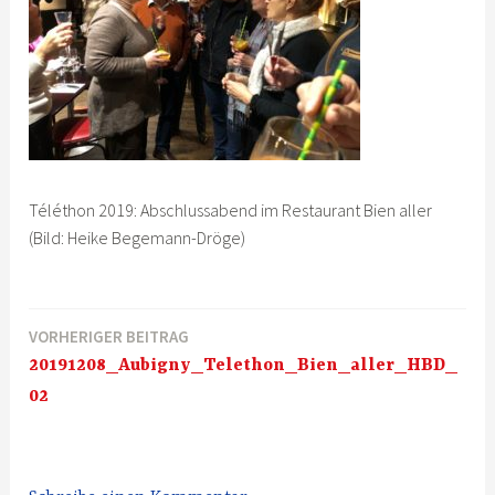
Téléthon 2019: Abschlussabend im Restaurant Bien aller
(Bild: Heike Begemann-Dröge)
VORHERIGER BEITRAG
Beitragsnavigation
20191208_Aubigny_Telethon_Bien_aller_HBD_
02