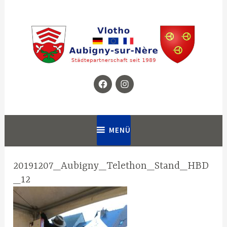
Zum
Inhalt
springen
Facebook
Instagram
Homepage für die Städtepartnerschaft zwischen Vlotho in
Partnerschaftsverein Vlotho –
Deutschland und Aubigny-sur-Nère in Frankreich
Aubigny
MENÜ
20191207_Aubigny_Telethon_Stand_HBD
_12