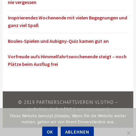
nie vergessen
Inspirierendes Wochenende mit vielen Begegnungen und
ganz viel Spaß
Boules-Spielen und Aubigny-Quiz kamen gut an
Vorfreude aufs Himmelfahrtswochenende steigt – noch
Plätze beim Ausflug frei
© 2019 PARTNERSCHAFTSVEREIN VLOTHO –
AUBIGNY-SUR-NÈRE |
IMPRESSUM
|
Diese Website benutzt Cookies. Wenn Sie die Website weiter
DATENSCHUTZ
nutzen, gehen wir von Ihrem Einverständnis aus.
OK
ABLEHNEN