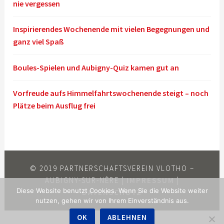
nie vergessen
Inspirierendes Wochenende mit vielen Begegnungen und
ganz viel Spaß
Boules-Spielen und Aubigny-Quiz kamen gut an
Vorfreude aufs Himmelfahrtswochenende steigt – noch
Plätze beim Ausflug frei
© 2019 PARTNERSCHAFTSVEREIN VLOTHO –
AUBIGNY-SUR-NÈRE |
IMPRESSUM
|
Diese Website benutzt Cookies. Wenn Sie die Website weiter
DATENSCHUTZ
nutzen, gehen wir von Ihrem Einverständnis aus.
OK
ABLEHNEN