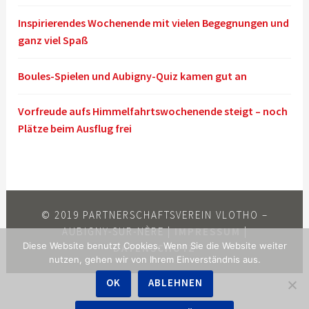
Inspirierendes Wochenende mit vielen Begegnungen und
ganz viel Spaß
Boules-Spielen und Aubigny-Quiz kamen gut an
Vorfreude aufs Himmelfahrtswochenende steigt – noch
Plätze beim Ausflug frei
© 2019 PARTNERSCHAFTSVEREIN VLOTHO –
AUBIGNY-SUR-NÈRE |
IMPRESSUM
|
Diese Website benutzt Cookies. Wenn Sie die Website weiter
DATENSCHUTZ
nutzen, gehen wir von Ihrem Einverständnis aus.
OK
ABLEHNEN