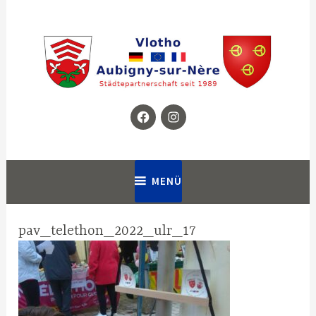
Zum
Inhalt
springen
Facebook
Instagram
Homepage für die Städtepartnerschaft zwischen Vlotho in
Partnerschaftsverein Vlotho –
Deutschland und Aubigny-sur-Nère in Frankreich
Aubigny
MENÜ
pav_telethon_2022_ulr_17