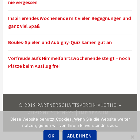
nie vergessen
Inspirierendes Wochenende mit vielen Begegnungen und
ganz viel Spaß
Boules-Spielen und Aubigny-Quiz kamen gut an
Vorfreude aufs Himmelfahrtswochenende steigt – noch
Plätze beim Ausflug frei
© 2019 PARTNERSCHAFTSVEREIN VLOTHO –
AUBIGNY-SUR-NÈRE |
IMPRESSUM
|
Diese Website benutzt Cookies. Wenn Sie die Website weiter
DATENSCHUTZ
nutzen, gehen wir von Ihrem Einverständnis aus.
OK
ABLEHNEN