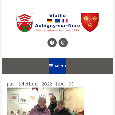
Zum
Inhalt
springen
Facebook
Instagram
Homepage für die Städtepartnerschaft zwischen Vlotho in
Partnerschaftsverein Vlotho –
Deutschland und Aubigny-sur-Nère in Frankreich
Aubigny
MENÜ
pav_telethon_2022_hbd_03