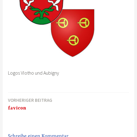
Logos Vlotho und Aubigny
VORHERIGER BEITRAG
Beitragsnavigation
favicon
Schreibe einen Kommentar