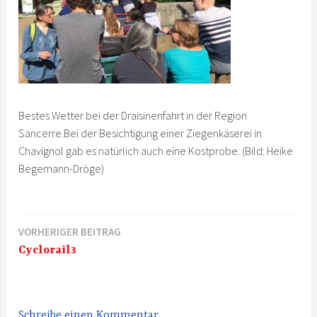
Bestes Wetter bei der Draisinenfahrt in der Region
Sancerre.Bei der Besichtigung einer Ziegenkäserei in
Chavignol gab es natürlich auch eine Kostprobe. (Bild: Heike
Begemann-Dröge)
VORHERIGER BEITRAG
Beitragsnavigation
Cyclorail3
Schreibe einen Kommentar