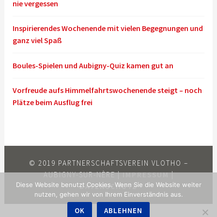
nie vergessen
Inspirierendes Wochenende mit vielen Begegnungen und
ganz viel Spaß
Boules-Spielen und Aubigny-Quiz kamen gut an
Vorfreude aufs Himmelfahrtswochenende steigt – noch
Plätze beim Ausflug frei
© 2019 PARTNERSCHAFTSVEREIN VLOTHO –
AUBIGNY-SUR-NÈRE |
IMPRESSUM
|
Diese Website benutzt Cookies. Wenn Sie die Website weiter
DATENSCHUTZ
nutzen, gehen wir von Ihrem Einverständnis aus.
OK
ABLEHNEN