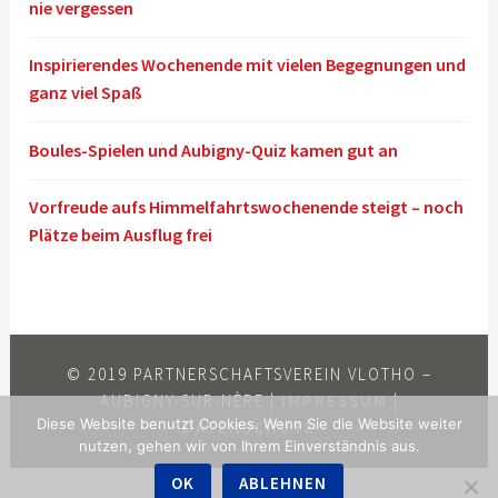
nie vergessen
Inspirierendes Wochenende mit vielen Begegnungen und
ganz viel Spaß
Boules-Spielen und Aubigny-Quiz kamen gut an
Vorfreude aufs Himmelfahrtswochenende steigt – noch
Plätze beim Ausflug frei
© 2019 PARTNERSCHAFTSVEREIN VLOTHO –
AUBIGNY-SUR-NÈRE |
IMPRESSUM
|
Diese Website benutzt Cookies. Wenn Sie die Website weiter
DATENSCHUTZ
nutzen, gehen wir von Ihrem Einverständnis aus.
OK
ABLEHNEN