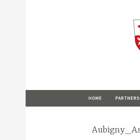
Zum
Inhalt
springen
Homepage für die Städtepartnerschaft z
Partnerschaftsv
HOME
PARTNERS
Aubigny_As