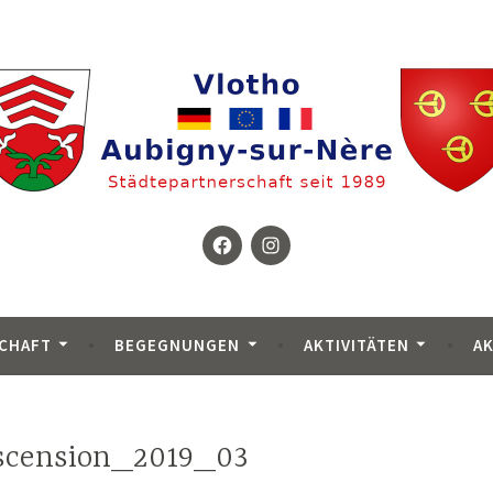
Facebook
Instagram
wischen Vlotho in Deutschland und Aubigny-sur-Nère in Fr
erein Vlotho – Aubigny
CHAFT
BEGEGNUNGEN
AKTIVITÄTEN
A
cension_2019_03