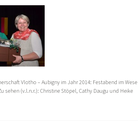
erschaft Vlotho – Aubigny im Jahr 2014: Festabend im Wese
 sehen (v.l.n.r.): Christine Stöpel, Cathy Daugu und Heike