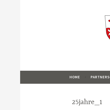
Zum
Inhalt
springen
Homepage für die Städtepartnerschaft z
Partnerschaftsv
HOME
PARTNERS
25jahre_1