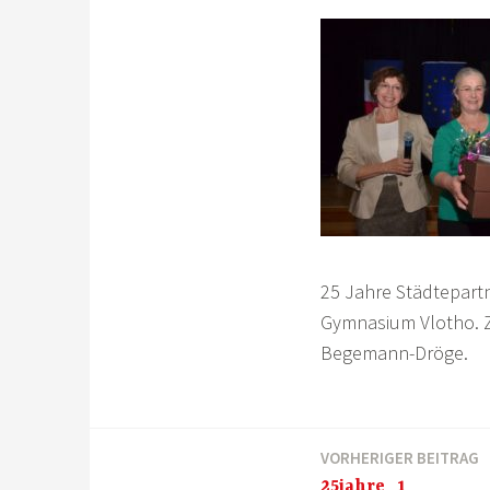
25 Jahre Städtepartn
Gymnasium Vlotho. Zu
Begemann-Dröge.
VORHERIGER BEITRAG
Beitragsnavigation
25jahre_1