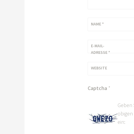
NAME
*
E-MAIL-
ADRESSE
*
WEBSITE
Captcha
*
Geben 
obigen 
ein: