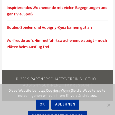
Inspirierendes Wochenende mit vielen Begegnungen und
ganz viel Spaß
Boules-Spielen und Aubigny-Quiz kamen gut an
Vorfreude aufs Himmelfahrtswochenende steigt – noch
Plätze beim Ausflug frei
© 2019 PARTNERSCHAFTSVEREIN VLOTHO –
AUBIGNY-SUR-NÈRE |
IMPRESSUM
|
Diese Website benutzt Cookies. Wenn Sie die Website weiter
DATENSCHUTZ
nutzen, gehen wir von Ihrem Einverständnis aus.
OK
ABLEHNEN