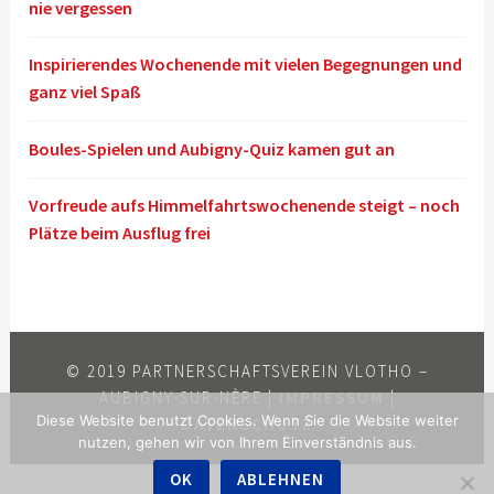
nie vergessen
Inspirierendes Wochenende mit vielen Begegnungen und
ganz viel Spaß
Boules-Spielen und Aubigny-Quiz kamen gut an
Vorfreude aufs Himmelfahrtswochenende steigt – noch
Plätze beim Ausflug frei
© 2019 PARTNERSCHAFTSVEREIN VLOTHO –
AUBIGNY-SUR-NÈRE |
IMPRESSUM
|
Diese Website benutzt Cookies. Wenn Sie die Website weiter
DATENSCHUTZ
nutzen, gehen wir von Ihrem Einverständnis aus.
OK
ABLEHNEN