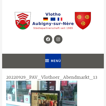
Zum
Inhalt
springen
Facebook
Instagram
Homepage für die Städtepartnerschaft zwischen Vlotho in
Partnerschaftsverein Vlotho –
Deutschland und Aubigny-sur-Nère in Frankreich
Aubigny
MENÜ
20220929_PAV_Vlothoer_Abendmarkt_13