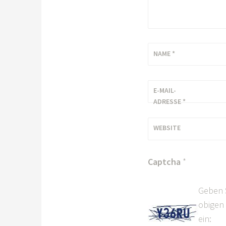
NAME
*
E-MAIL-
ADRESSE
*
WEBSITE
Captcha
*
Geben 
obigen 
ein: