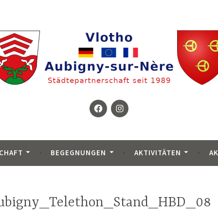
Facebook
Instagram
wischen Vlotho in Deutschland und Aubigny-sur-Nère in Fr
erein Vlotho – Aubigny
CHAFT
BEGEGNUNGEN
AKTIVITÄTEN
A
ubigny_Telethon_Stand_HBD_08