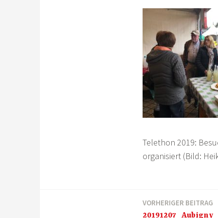
Telethon 2019: Besu
organisiert (Bild: H
VORHERIGER BEITRAG
Beitragsnavigation
20191207_Aubigny