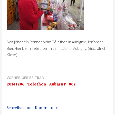
Seit jeher ein Renner beim Téléthon in Aubigny: Herforder
Bier. Hier beim Téléthon im Jahr 2014 in Aubigny. (Bild: Ulrich
Klose)
VORHERIGER BEITRAG
Beitragsnavigation
20141206_Telethon_Aubigny_002
Schreibe einen Kommentar